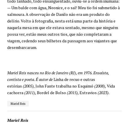
todo lanhado, todo ensanguentado, ouviu-se a ordem inumana:
— Um balde com água, Neonice, e o sal! Meu tio foi submetido à
salmoura. A observação de Danilo não era um produto do
delírio. Volto à fotografia, nesta está uma parte da história e
naquela mesa em que ele estava sentado, mesmo que ninguém
possa ver, estão meus outros tios, que não completaram a
viagem, cedendo seus bilhetes da passagem aos viajantes que
desembarcaram.
Mariel Reis nasceu no Rio de Janeiro (RJ), em 1976. Ensaísta,
contista e poeta. É autor de
Linha de recuo e outras
estórias
(2005),
John Fante trabalha no Esquimó
(2008),
Vida
cachorra
(2011),
Bordel de Bolso
(2015),
Extravios
(2023).
Mariel Reis
Mariel Reis