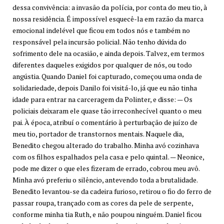
dessa convivência: a invasão da polícia, por conta do meu tio, à
nossa residência. É impossível esquecê-la em razão da marca
emocional indelével que ficou em todos nós e também no
responsável pela incursão policial. Não tenho dúvida do
sofrimento dele na ocasião, e ainda depois. Talvez, em termos
diferentes daqueles exigidos por qualquer de nós, ou todo
angústia. Quando Daniel foi capturado, começou uma onda de
solidariedade, depois Danilo foi visitá-lo, já que eu não tinha
idade para entrar na carceragem da Polinter, e disse: — Os
policiais deixaram ele quase tão irreconhecível quanto o meu
pai. À época, atribuí o comentário à perturbação de juízo de
meu tio, portador de transtornos mentais. Naquele dia,
Benedito chegou alterado do trabalho. Minha avó cozinhava
com os filhos espalhados pela casa e pelo quintal. — Neonice,
pode me dizer o que eles fizeram de errado, cobrou meu avô.
Minha avó preferiu o silêncio, antevendo toda a brutalidade.
Benedito levantou-se da cadeira furioso, retirou o fio do ferro de
passar roupa, trançado com as cores da pele de serpente,
conforme minha tia Ruth, e não poupou ninguém. Daniel ficou