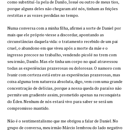
como substituí-la pela de Danilo, Josué ou outro de meus tios,
porque alguns deles não chegaram até nós, tinham as feições
restritas e as vozes perdidas no tempo.
Numa conversa com a minha filha, afirmei a sorte de Daniel por
mais que ele próprio viesse a discordar, apontando as
circunstâncias daquela vida: o tratamento recebido de um pai
cruel, o abandono em que viveu após a morte da mãe e o
ingresso precoce no trabalho, vendendo picolé no trem com
seu irmão, Danilo. Mas ele tinha um corpo no qual atravessou
todas as experiências prazerosas ou dolorosas. O namoro com
Ivanir com certeza está entre as experiências prazerosas, mas
coisa alguma tem natureza absoluta, digo, vem com uma grande
concentração de delícias, porque a nossa queda do paraíso não
permite um gradiente assim, prometido apenas na reconquista
do Éden. Nenhum de nós estará vivo para saber se será um
compromisso mantido.
Não é o sentimentalismo que me obrigou a falar de Daniel. No
grupo de conversa, meu irmão Márcio lembrou do lado negativo