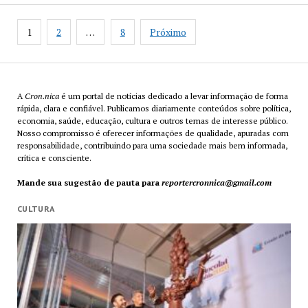
representa
Paginação
o
1
2
…
8
Próximo
de
Maranhão
posts
no
Palco
Giratório
A
Cron.nica
é um portal de notícias dedicado a levar informação de forma
rápida, clara e confiável. Publicamos diariamente conteúdos sobre política,
economia, saúde, educação, cultura e outros temas de interesse público.
Nosso compromisso é oferecer informações de qualidade, apuradas com
responsabilidade, contribuindo para uma sociedade mais bem informada,
crítica e consciente.
Mande sua sugestão de pauta para
reportercronnica@gmail.com
CULTURA