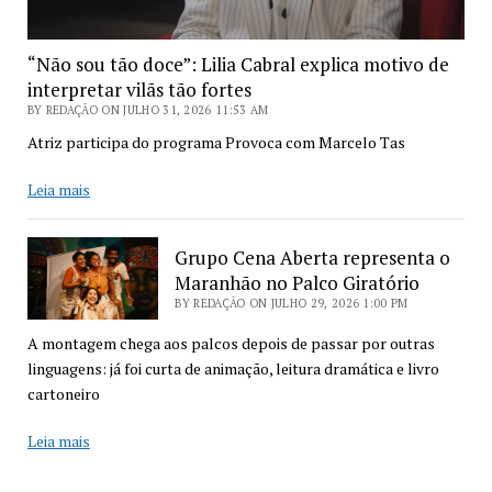
“Não sou tão doce”: Lilia Cabral explica motivo de
interpretar vilãs tão fortes
BY REDAÇÃO ON JULHO 31, 2026 11:53 AM
Atriz participa do programa Provoca com Marcelo Tas
“Não
Leia mais
sou
tão
Grupo Cena Aberta representa o
doce”:
Maranhão no Palco Giratório
Lilia
Cabral
BY REDAÇÃO ON JULHO 29, 2026 1:00 PM
explica
A montagem chega aos palcos depois de passar por outras
motivo
linguagens: já foi curta de animação, leitura dramática e livro
de
cartoneiro
interpretar
vilãs
Grupo
Leia mais
tão
Cena
fortes
Aberta