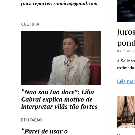
para
reportercronnica@gmail.com
CULTURA
Juro
pond
BY REDAÇÃ
A Selic e
estimada
Leia mai
“Não sou tão doce”: Lilia
Cabral explica motivo de
interpretar vilãs tão fortes
EDUCAÇÃO
“Parei de usar o