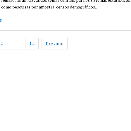
 reunião, foram discutidos temas centrais para os sistemas estatísticos
, como pesquisas por amostra, censos demográficos...
IBGE
s
fortalece
cooperação
ação
com
2
…
14
Próximo
instituto
de
estatística
da
Indonésia