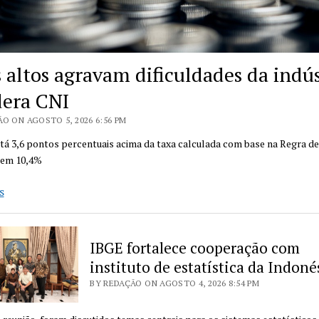
s altos agravam dificuldades da indús
era CNI
O ON AGOSTO 5, 2026 6:56 PM
stá 3,6 pontos percentuais acima da taxa calculada com base na Regra d
 em 10,4%
Juros
s
altos
agravam
dificuldades
IBGE fortalece cooperação com
da
instituto de estatística da Indoné
indústria,
BY REDAÇÃO ON AGOSTO 4, 2026 8:54 PM
pondera
CNI