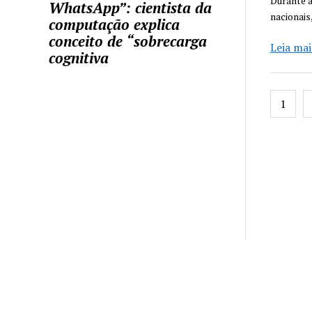
Durante a
WhatsApp”: cientista da
nacionais
computação explica
conceito de “sobrecarga
Leia mai
cognitiva
Pagin
1
de
posts