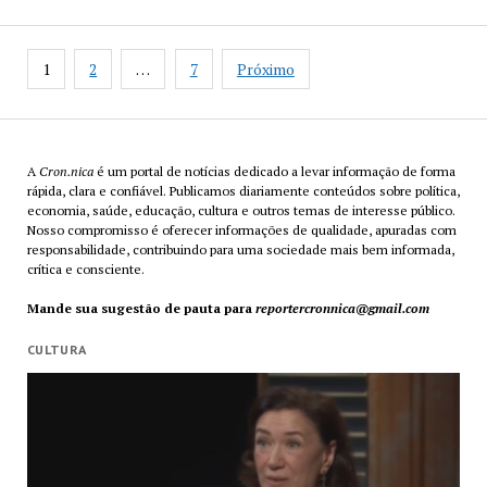
acessar
crédito
Paginação
para
1
2
…
7
Próximo
de
moto
posts
e
bicicleta
a
partir
A
Cron.nica
é um portal de notícias dedicado a levar informação de forma
rápida, clara e confiável. Publicamos diariamente conteúdos sobre política,
de
economia, saúde, educação, cultura e outros temas de interesse público.
hoje
Nosso compromisso é oferecer informações de qualidade, apuradas com
responsabilidade, contribuindo para uma sociedade mais bem informada,
crítica e consciente.
Mande sua sugestão de pauta para
reportercronnica@gmail.com
CULTURA