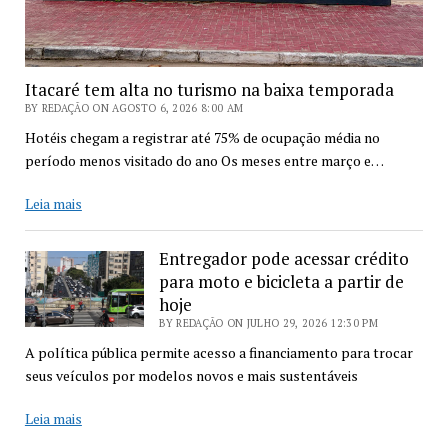
Itacaré tem alta no turismo na baixa temporada
BY REDAÇÃO ON AGOSTO 6, 2026 8:00 AM
Hotéis chegam a registrar até 75% de ocupação média no
período menos visitado do ano Os meses entre março e…
Itacaré
Leia mais
tem
alta
Entregador pode acessar crédito
no
para moto e bicicleta a partir de
turismo
hoje
na
BY REDAÇÃO ON JULHO 29, 2026 12:30 PM
baixa
temporada
A política pública permite acesso a financiamento para trocar
seus veículos por modelos novos e mais sustentáveis
Entregador
Leia mais
pode