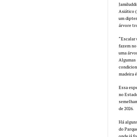
Jamiluddi
Asiático 
um dipter
árvore tr
“Escalar 
fazem no 
uma árvor
Algumas c
condicion
madeira é 
Essa expe
no Estado
semelhant
de 2026.
Há alguns
do Parqu
onde já f