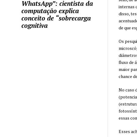
WhatsApp”: cientista da
internas 
computação explica
disso, te
conceito de “sobrecarga
acentuad
cognitiva
de que es
Os pesqui
microscóp
diâmetros
fluxo de 
maior par
chance de
No caso d
(potencia
(estrutur
fotossínt
essas con
Esses ach