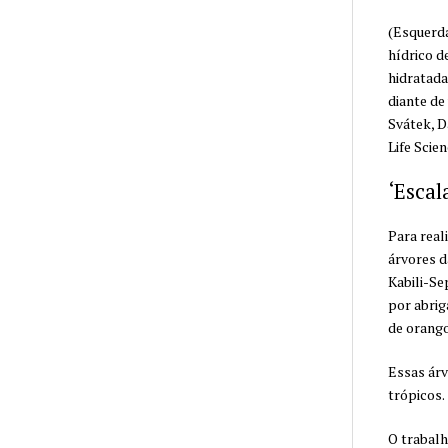
(Esquerda
hídrico d
hidratada
diante de
Svátek, D
Life Scie
‘Escal
Para real
árvores d
Kabili-Se
por abrig
de orang
Essas árv
trópicos.
O trabalh