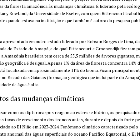
cas da floresta amazônica às mudanças climáticas. É liderado pela ecólo
 Lucy Rowland, da Universidade de Exeter, com quem Bittencourt trabal
te quando estava na instituição e que também é autora da pesquisa publ
a apresentada em outro estudo liderado por Robson Borges de Lima, da
ade do Estado do Amapá, e do qual Bittencourt e Groenendijk fizeram pa
e a Amazônia brasileira tem cerca de 55,5 milhões de árvores gigantes, m
ção geográfica é desigual. Apenas 1% da área de floresta concentra 14% d
stá localizada em aproximadamente 11% do bioma. Ficam principalmen
 no Escudo das Guianas (formação geológica que inclui parte do Amapá)
idade de água é alta.
tos das mudanças climáticas
isar como os dipterocarpos reagem ao estresse hídrico, os pesquisador
s taxas de crescimento dos troncos antes, durante e depois do forte p
ciado ao El Niño em 2023-2024. Fenômeno climático caracterizado pelo
to anormal das águas superficiais do oceano Pacífico Equatorial, o El N