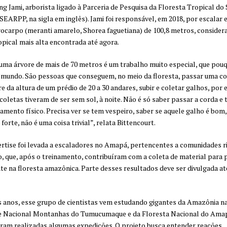
ng Jami, arborista ligado à Parceria de Pesquisa da Floresta Tropical do
(SEARPP, na sigla em inglês). Jami foi responsável, em 2018, por escalar 
ocarpo (meranti amarelo, Shorea faguetiana) de 100,8 metros, consider
opical mais alta encontrada até agora.
uma árvore de mais de 70 metros é um trabalho muito especial, que pou
mundo. São pessoas que conseguem, no meio da floresta, passar uma c
e da altura de um prédio de 20 a 30 andares, subir e coletar galhos, por
oletas tiveram de ser sem sol, à noite. Não é só saber passar a corda e 
amento físico. Precisa ver se tem vespeiro, saber se aquele galho é bom,
forte, não é uma coisa trivial”, relata Bittencourt.
rtise foi levada a escaladores no Amapá, pertencentes a comunidades ri
, que, após o treinamento, contribuíram com a coleta de material para 
e na floresta amazônica. Parte desses resultados deve ser divulgada até
 anos, esse grupo de cientistas vem estudando gigantes da Amazônia na
e Nacional Montanhas do Tumucumaque e da Floresta Nacional do Amap
oram realizadas algumas expedições. O projeto busca entender reações