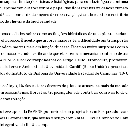
 superar limitações físicas e fisiológicas para conduzir água e continua
; aprimoram olhares sobre o papel das florestas nas mudanças climáti
dências para orientar ações de conservação, visando manter o equilíbrio
o, de chuvas e da biodiversidade.
 poucos dados sobre como as funções hidráulicas de uma planta mudam
ela cresce. É aceito que árvores maiores têm dificuldade em transportar
 podem morrer mais em função de secas. Ficamos muito surpresos com o
 do nosso estudo, verificando que elas têm um mecanismo interno de ajus
APESP o autor correspondente do artigo, Paulo Bittencourt, professor
as da Terra e Ambiente da Universidade Cardiff (Reino Unido) e pesquisa
or do Instituto de Biologia da Universidade Estadual de Campinas (IB-
 ecólogo, 1% das maiores árvores do planeta armazena mais da metade
m ecossistemas florestais tropicais, além de contribuir com o ciclo de 
otranspiração.
o teve apoio da FAPESP por meio de um projeto Jovem Pesquisador con
eter Groenendijk, que assina o artigo com Rafael Oliveira, ambos do Cen
Integrativa do IB-Unicamp.