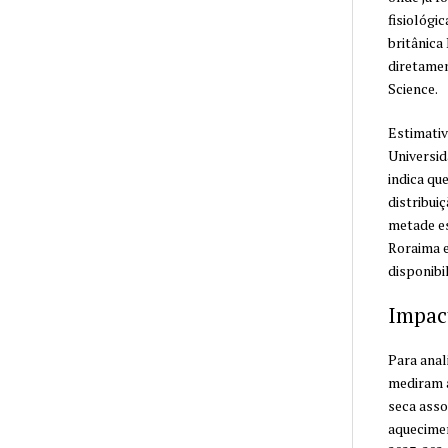
fisiológi
britânica
diretamen
Science.
Estimativ
Universid
indica qu
distribui
metade e
Roraima e
disponibil
Impac
Para anal
mediram a
seca asso
aquecimen