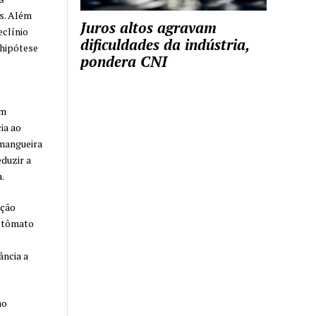
s. Além
Juros altos agravam
eclínio
dificuldades da indústria,
hipótese
pondera CNI
om
ia ao
 mangueira
duzir a
.
ação
estômato
ância a
mo