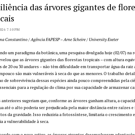
iliência das árvores gigantes de flor
cais
026 7:10 PM
na Constantino
/
Agência FAPESP
–
Arne Scheire / University Exeter
ndo um paradigma da botânica, uma pesquisa divulgada hoje (02/07) na r
evelou que as árvores gigantes das florestas tropicais – com altura equiv
s de 20 ou 30 andares – não têm dificuldade em transportar água da raiz 
mpouco são mais vulneráveis à seca do que as menores. O trabalho detal
 de sobrevivência dessas espécies ainda pouco compreendidas pela ciê
senciais para a regulação do clima por sua capacidade de armazenar ca
 anteriores sugeriam que, conforme as árvores ganham altura, a capaci
a até o alto poderia ser prejudicada pela maior distância entre raízes e 
itos da gravidade. Isso reduziria a fotossíntese, limitaria o crescimento e
a a vulnerabilidade à seca.
cordo com o novo artigo, as árvores gigantes desenvolveram adaptaçõe