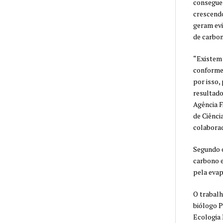
conseguem
crescendo
geram evi
de carbon
“Existem
conforme 
por isso,
resultado
Agência F
de Ciênci
colaborad
Segundo o
carbono e
pela evap
O trabalh
biólogo P
Ecologia 