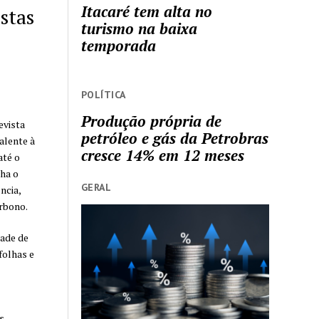
Itacaré tem alta no
estas
turismo na baixa
temporada
POLÍTICA
Produção própria de
evista
petróleo e gás da Petrobras
alente à
cresce 14% em 12 meses
até o
ha o
GERAL
ncia,
rbono.
dade de
folhas e
s