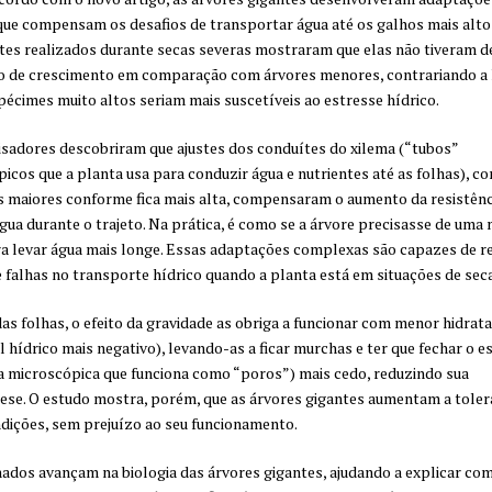
que compensam os desafios de transportar água até os galhos mais alto
stes realizados durante secas severas mostraram que elas não tiveram d
o de crescimento em comparação com árvores menores, contrariando a 
pécimes muito altos seriam mais suscetíveis ao estresse hídrico.
sadores descobriram que ajustes dos conduítes do xilema (“tubos”
icos que a planta usa para conduzir água e nutrientes até as folhas), c
 maiores conforme fica mais alta, compensaram o aumento da resistênc
água durante o trajeto. Na prática, é como se a árvore precisasse de uma
a levar água mais longe. Essas adaptações complexas são capazes de re
 falhas no transporte hídrico quando a planta está em situações de seca
as folhas, o efeito da gravidade as obriga a funcionar com menor hidrat
l hídrico mais negativo), levando-as a ficar murchas e ter que fechar o 
a microscópica que funciona como “poros”) mais cedo, reduzindo sua
ese. O estudo mostra, porém, que as árvores gigantes aumentam a toler
dições, sem prejuízo ao seu funcionamento.
ados avançam na biologia das árvores gigantes, ajudando a explicar co