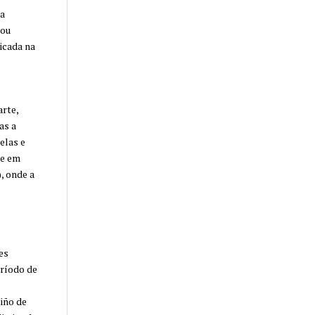
ga
hou
icada na
rte,
as a
elas e
te em
, onde a
es
eríodo de
iño de