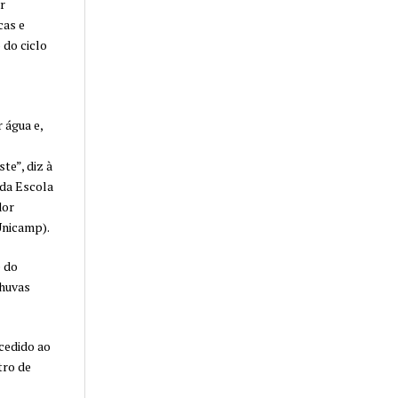
r
cas e
 do ciclo
 água e,
te”, diz à
 da Escola
dor
Unicamp).
 do
chuvas
cedido ao
tro de