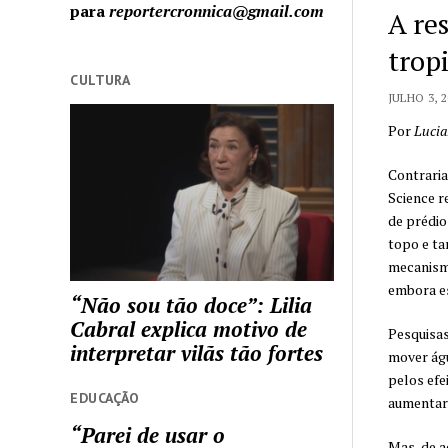
para
reportercronnica@gmail.com
A res
tropi
CULTURA
JULHO 3, 2
Por
Lucia
Contraria
Science r
de prédio
topo e ta
mecanismo
embora es
“Não sou tão doce”: Lilia
Cabral explica motivo de
Pesquisas
interpretar vilãs tão fortes
mover águ
pelos efe
EDUCAÇÃO
aumentari
“Parei de usar o
Mas, de a