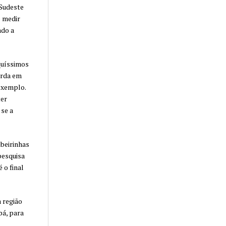
 Sudeste
e medir
ado a
quíssimos
orda em
 exemplo.
ter
 se a
beirinhas
pesquisa
 o final
 região
á, para