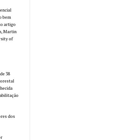
encial
ão bem
o artigo
n, Martin
sity of
 de 38
lorestal
nhecida
abilitação
ores dos
or