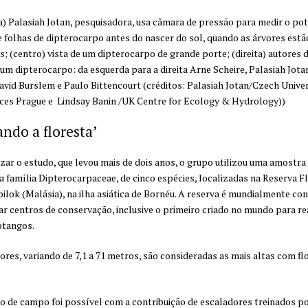
) Palasiah Jotan, pesquisadora, usa câmara de pressão para medir o pot
e folhas de dipterocarpo antes do nascer do sol, quando as árvores est
s; (centro) vista de um dipterocarpo de grande porte; (direita) autores d
 um dipterocarpo: da esquerda para a direita Arne Scheire, Palasiah Jota
avid Burslem e Paulo Bittencourt (créditos: Palasiah Jotan/Czech Univer
nces Prague e Lindsay Banin /UK Centre for Ecology & Hydrology))
ando a floresta’
izar o estudo, que levou mais de dois anos, o grupo utilizou uma amostra
a família Dipterocarpaceae, de cinco espécies, localizadas na Reserva F
pilok (Malásia), na ilha asiática de Bornéu. A reserva é mundialmente co
ar centros de conservação, inclusive o primeiro criado no mundo para re
otangos.
ores, variando de 7,1 a 71 metros, são consideradas as mais altas com fl
o de campo foi possível com a contribuição de escaladores treinados p