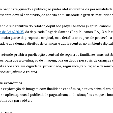
a proposta, quando a publicação puder afetar direitos da personalidade,
escente deverá ser ouvido, de acordo com sua idade e grau de maturidade
ado o substitutivo do relator, deputado Jadyel Alencar (Republicanos-PI
o de Lei 6260/25
, da deputada Rogéria Santos (Republicanos-BA). O subst
maior parte da proposta original, mas detalha as regras de proteção à
dade e aos demais direitos de crianças e adolescentes no ambiente digital
retende proibir a publicação eventual de registros familiares, mas esta
s para que a divulgação de imagem, voz ou dados pessoais de crianças 
tes observe sua dignidade, privacidade, segurança, reputação e desenv
ocial”, afirma o relator.
de econômica
a exploração da imagem com finalidade econômica, o texto deixa claro q
 se aplica apenas à publicidade paga, alcançando situações em que a im
utilizada para obter:
ocínios;