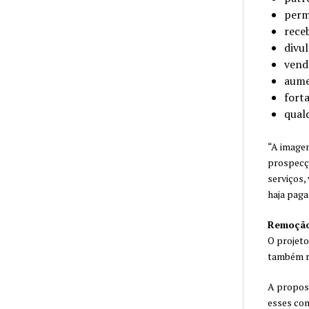
perm
rece
divu
vend
aume
forta
qual
“A imagem
prospecçã
serviços,
haja pagam
Remoção
O projeto
também re
A propost
esses con