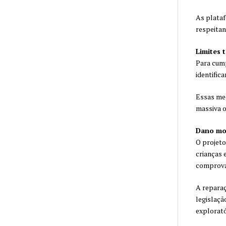
As plataf
respeitan
Limites 
Para cump
identific
Essas med
massiva o
Dano mo
O projeto
crianças 
comprova
A reparaç
legislaçã
explorató