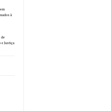
s em
onados à
 de
 e Justiça