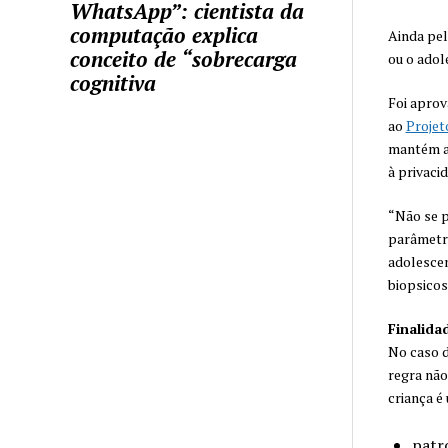
WhatsApp”: cientista da
computação explica
Ainda pel
conceito de “sobrecarga
ou o adol
cognitiva
Foi aprov
ao
Projet
mantém a 
à privaci
“Não se p
parâmetro
adolescen
biopsicoss
Finalida
No caso d
regra não
criança é 
patr