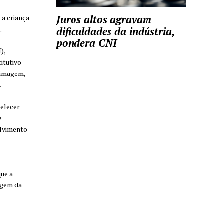
Juros altos agravam
 a criança
.
dificuldades da indústria,
pondera CNI
),
itutivo
 imagem,
.
belecer
e
olvimento
ue a
agem da