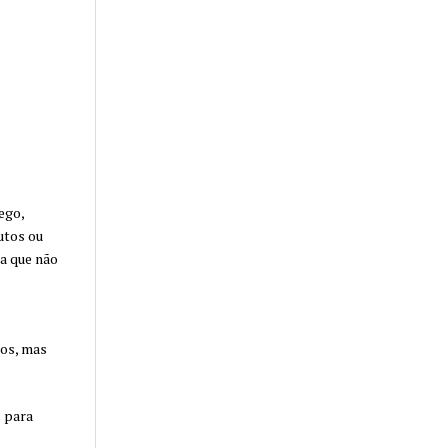
ego,
utos ou
da que não
os, mas
s para