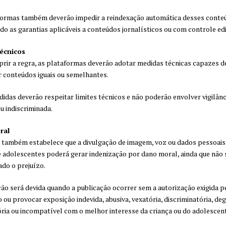
ormas também deverão impedir a reindexação automática desses conte
do as garantias aplicáveis a conteúdos jornalísticos ou com controle edi
técnicos
rir a regra, as plataformas deverão adotar medidas técnicas capazes d
ar conteúdos iguais ou semelhantes.
idas deverão respeitar limites técnicos e não poderão envolver vigilânc
u indiscriminada.
ral
 também estabelece que a divulgação de imagem, voz ou dados pessoais
e adolescentes poderá gerar indenização por dano moral, ainda que não 
do o prejuízo.
ão será devida quando a publicação ocorrer sem a autorização exigida p
o ou provocar exposição indevida, abusiva, vexatória, discriminatória, de
ria ou incompatível com o melhor interesse da criança ou do adolescent