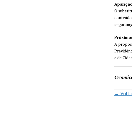
Aparição
O substit
conteúdos 
segurança
Próximo
A propost
Previdênci
e de Cida
Cronnic
← Voltar