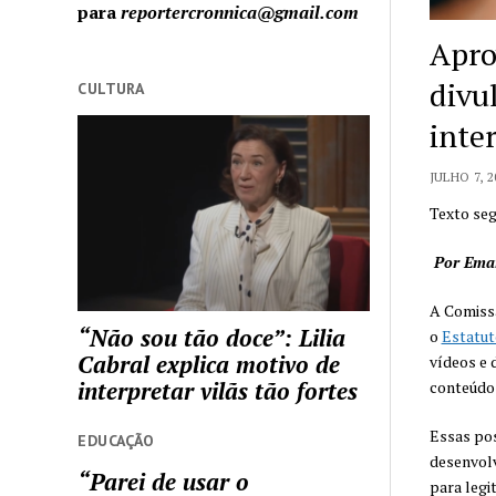
para
reportercronnica@gmail.com
Apro
divu
CULTURA
inte
JULHO 7, 2
Texto se
Por Eman
A Comiss
“Não sou tão doce”: Lilia
o
Estatut
Cabral explica motivo de
vídeos e 
interpretar vilãs tão fortes
conteúdo 
Essas pos
EDUCAÇÃO
desenvolv
“Parei de usar o
para legi