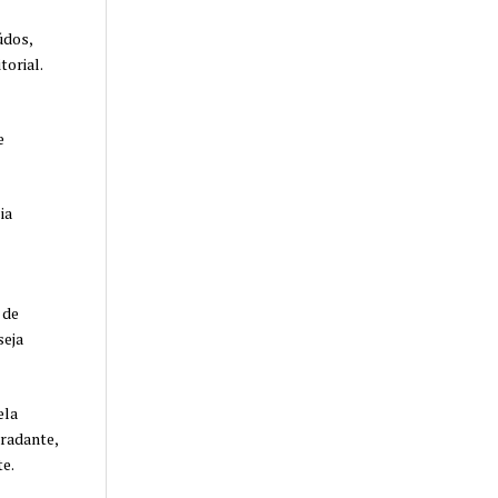
údos,
torial.
e
ia
 de
seja
ela
gradante,
e.