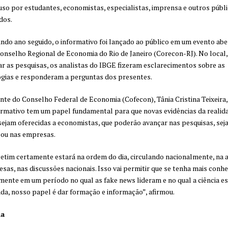
o uso por estudantes, economistas, especialistas, imprensa e outros públ
dos.
ndo ano seguido, o informativo foi lançado ao público em um evento abe
onselho Regional de Economia do Rio de Janeiro (Corecon-RJ). No local,
r as pesquisas, os analistas do IBGE fizeram esclarecimentos sobre as
gias e responderam a perguntas dos presentes.
nte do Conselho Federal de Economia (Cofecon), Tânia Cristina Teixeira
ormativo tem um papel fundamental para que novas evidências da realid
sejam oferecidas a economistas, que poderão avançar nas pesquisas, seja
 ou nas empresas.
etim certamente estará na ordem do dia, circulando nacionalmente, na 
sas, nas discussões nacionais. Isso vai permitir que se tenha mais conh
mente em um período no qual as fake news lideram e no qual a ciência e
da, nosso papel é dar formação e informação”, afirmou.
a