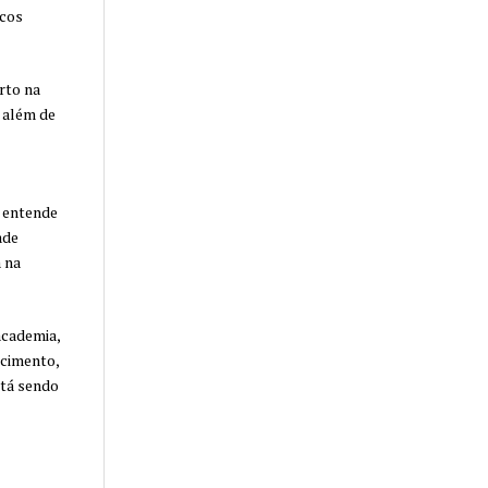
icos
rto na
 além de
, entende
ade
 na
academia,
ecimento,
stá sendo