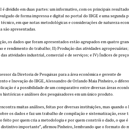
l é dividido em duas partes: um informativo, com os principais resultad
ivulgado de forma impressa e digital no portal do IBGE e uma segunda p
 técnico, em que notas metodológicas e considerações de natureza eco
ca são apresentadas.
ção, os dados que foram apresentados estão agrupados em quatro grand
ho e rendimento do trabalho; II) Produção das atividades agropecuárias; 
das atividades industrial, comercial e de serviços; e IV) Índices de preço
sessor da Diretoria de Pesquisas para a área econômica e gerente de
nto e Inovação do IBGE, Alessandro de Orlando Maia Pinheiro, o difere
licação é a possibilidade de um comparativo entre diversas áreas econô
s históricas e análises dos pesquisadores em um único produto.
encontra muitas análises, feitas por diversas instituições, mas quando o
obre os dados e faz um trabalho de compilação e sistematização, esse 
o feito por quem cria a metodologia e por quem constrói o dado, o que é
distintivo importante”, afirmou Pinheiro, lembrando que o formato do m