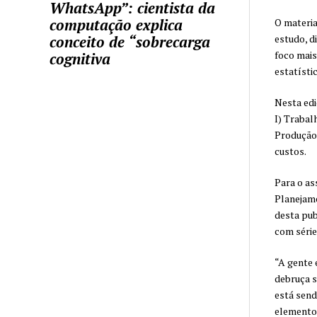
WhatsApp”: cientista da
computação explica
O materia
estudo, d
conceito de “sobrecarga
foco mais
cognitiva
estatísti
Nesta edi
I) Trabal
Produção 
custos.
Para o as
Planejame
desta pub
com série
“A gente 
debruça s
está send
elemento 