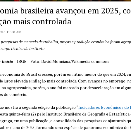
omia brasileira avançou em 2025, c
ação mais controlada
2026 11:00 AM
 pesquisas de mercado de trabalho, preços e produção econômica foram agru
 corpo técnico do instituto
 Inácio
– IBGE – Foto: David Monniaux/Wikimedia commons
a economia do Brasil cresceu, porém em ritmo menor do que em 2024, e
de juros elevada e inflação mais controlada. Com avanços no emprego, n
e na agropecuária, porém, o ano foi marcado por desaceleração em algu
s do comércio.
que mostra a segunda edição da publicação “
Indicadores Econômicos do B
esta quinta-feira (2) pelo Instituto Brasileiro de Geografia e Estatística
agrega, em uma publicação, o consolidado das pesquisas conjunturais q
sobre o ano de 2025, formando uma espécie de panorama econômico do P