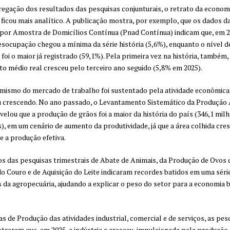
egação dos resultados das pesquisas conjunturais, o retrato da econom
a ficou mais analítico. A publicação mostra, por exemplo, que os dados d
por Amostra de Domicílios Contínua (Pnad Contínua) indicam que, em 2
esocupação chegou a mínima da série história (5,6%), enquanto o nível d
foi o maior já registrado (59,1%). Pela primeira vez na história, também,
o médio real cresceu pelo terceiro ano seguido (5,8% em 2025).
mismo do mercado de trabalho foi sustentado pela atividade econômica
 crescendo. No ano passado, o Levantamento Sistemático da Produção 
velou que a produção de grãos foi a maior da história do país (346,1 mil
), em um cenário de aumento da produtividade, já que a área colhida cre
 a produção efetiva.
os das pesquisas trimestrais de Abate de Animais, da Produção de Ovos 
do Couro e de Aquisição do Leite indicaram recordes batidos em uma séri
s da agropecuária, ajudando a explicar o peso do setor para a economia b
as de Produção das atividades industrial, comercial e de serviços, as pes
raram que, em 2025, a indústria a cresceu, impulsionada pela produção