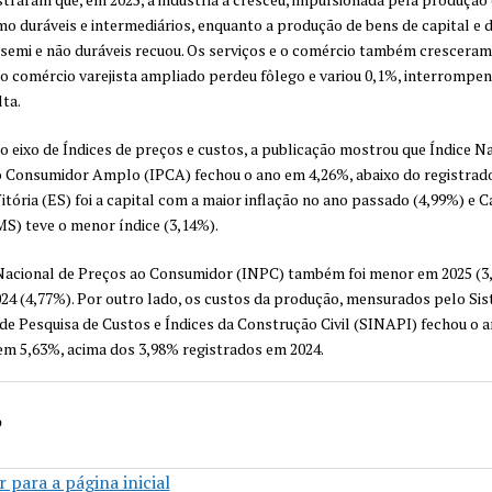
o duráveis e intermediários, enquanto a produção de bens de capital e 
emi e não duráveis recuou. Os serviços e o comércio também cresceram
o comércio varejista ampliado perdeu fôlego e variou 0,1%, interrompen
lta.
no eixo de Índices de preços e custos, a publicação mostrou que Índice N
 Consumidor Amplo (IPCA) fechou o ano em 4,26%, abaixo do registrad
Vitória (ES) foi a capital com a maior inflação no ano passado (4,99%) e
S) teve o menor índice (3,14%).
Nacional de Preços ao Consumidor (INPC) também foi menor em 2025 (3
24 (4,77%). Por outro lado, os custos da produção, mensurados pelo Si
de Pesquisa de Custos e Índices da Construção Civil (SINAPI) fechou o 
m 5,63%, acima dos 3,98% registrados em 2024.
o
 para a página inicial