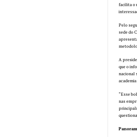
facilita 
interessa
Pelo segu
sede do C
apresenta
metodolo
A preside
que o inf
nacional 
academia
“Esse bol
nas empre
principal
questiona
Panoram