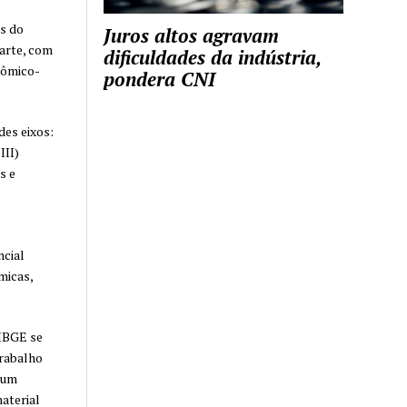
os do
Juros altos agravam
arte, com
dificuldades da indústria,
nômico-
pondera CNI
es eixos:
III)
s e
ncial
micas,
 IBGE se
trabalho
 um
aterial