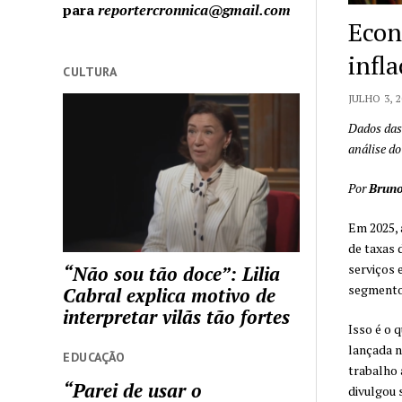
para
reportercronnica@gmail.com
Econ
infl
CULTURA
JULHO 3, 
Dados das
análise do
Por
Bruno
Em 2025, 
de taxas 
serviços 
“Não sou tão doce”: Lilia
segmento
Cabral explica motivo de
interpretar vilãs tão fortes
Isso é o 
lançada n
EDUCAÇÃO
trabalho 
“Parei de usar o
divulgou 