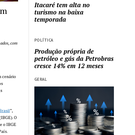
Itacaré tem alta no
om
turismo na baixa
temporada
POLÍTICA
pados, com
Produção própria de
petróleo e gás da Petrobras
cresce 14% em 12 meses
m cenário
GERAL
os
ns
rasil
”,
 (IBGE). O
ue o IBGE
aís.