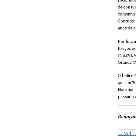
de consum
consumo s
Contudo, 
anos de a
Por fim, 
Preços ao
(4,83%). 
Grande (M
O Índice 
que em 20
Nacional 
passado e
Redaçã
← Voltar