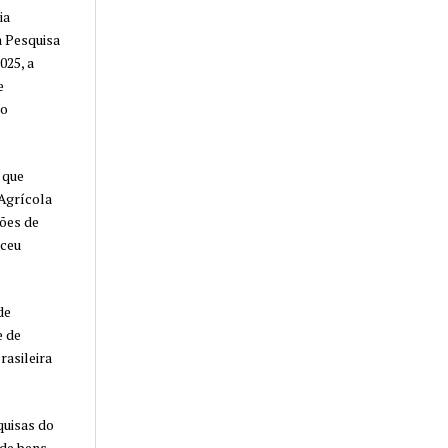
ia
a Pesquisa
025, a
e
 o
 que
Agrícola
hões de
sceu
de
e de
rasileira
quisas do
 de bens