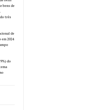
de bens de
.
do três
acional de
o em 2024
 Campo
,9%) do
stema
ano