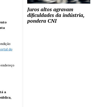
Juros altos agravam
dificuldades da indústria,
pondera CNI
ento
sta
ondição
ortal do
endereço
tá a
pública
,