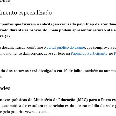
Federal.
imento especializado
cipantes que tiveram a solicitação recusada pelo Inep de atendim
izado durante as provas do Enem podem apresentar recurso até e
ra (3)
.
da documentação, conforme o
edital público do exame
, que comprove a c
 no momento da inscrição, deve ser feito na
Página do Participante
, no
P
ado dos recursos será divulgado em 10 de julho,
também no mesmo 
o.
ades
 novas políticas do Ministério da Educação (MEC) para o Enem es
o automática de estudantes concluintes do ensino médio da rede 
e pela primeira vez neste ano.