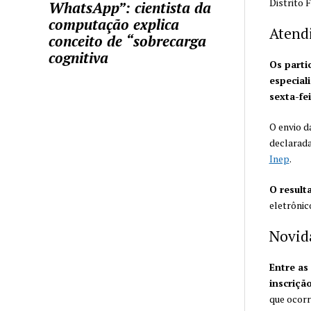
Distrito 
WhatsApp”: cientista da
computação explica
Atend
conceito de “sobrecarga
cognitiva
Os parti
especial
sexta-fei
O envio 
declarada
Inep
.
O result
eletrônic
Novid
Entre as
inscriçã
que ocorr