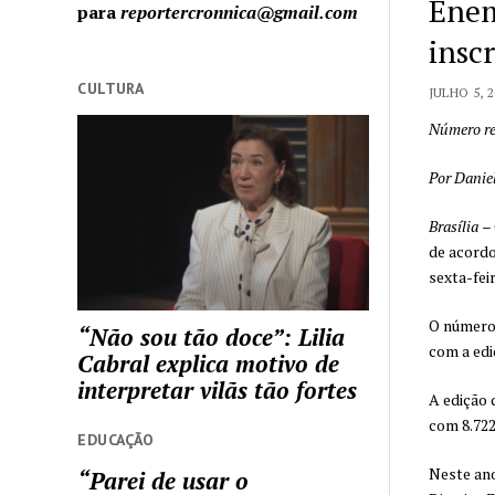
Enem
para
reportercronnica@gmail.com
inscr
CULTURA
JULHO 5, 
Número re
Por Daniel
Brasília
–
de acordo
sexta-fei
O número 
“Não sou tão doce”: Lilia
com a edi
Cabral explica motivo de
interpretar vilãs tão fortes
A edição 
com 8.722
EDUCAÇÃO
Neste ano
“Parei de usar o