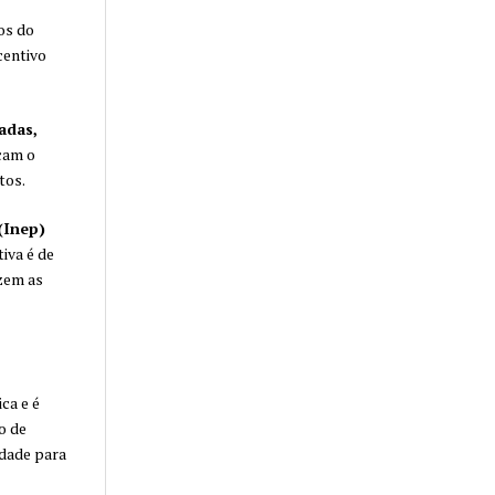
os do
centivo
adas,
çam o
tos.
(Inep)
iva é de
zem as
ca e é
o de
idade para