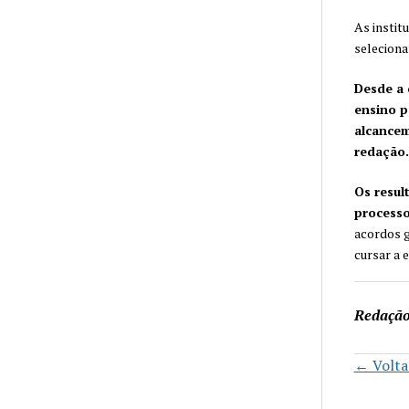
As instit
seleciona
Desde a 
ensino p
alcancem
redação.
Os resul
processo
acordos g
cursar a 
Redaçã
← Voltar