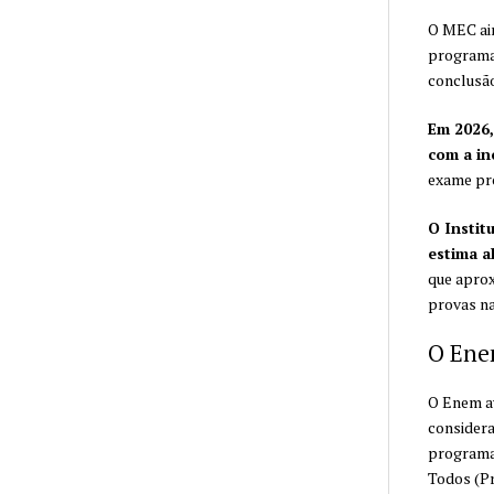
O MEC ain
programa 
conclusão
Em 2026,
com a in
exame pró
O Instit
estima a
que aprox
provas na
O En
O Enem av
considera
programas
Todos (Pr