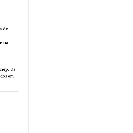
a de
e na
Inep.
Os
sados em