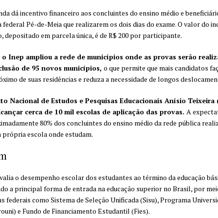
da dá incentivo financeiro aos concluintes do ensino médio e beneficiári
federal Pé-de-Meia que realizarem os dois dias do exame. O valor do in
, depositado em parcela única, é de R$ 200 por participante.
 o Inep ampliou a rede de municípios onde as provas serão realiz
clusão de 95 novos municípios,
o que permite que mais candidatos fa
ximo de suas residências e reduza a necessidade de longos deslocamen
uto Nacional de Estudos e Pesquisas Educacionais Anísio Teixeira 
lcançar cerca de 10 mil escolas de aplicação das provas.
A expectat
imadamente 80% dos concluintes do ensino médio da rede pública reali
 própria escola onde estudam.
em
alia o desempenho escolar dos estudantes ao término da educação bási
do a principal forma de entrada na educação superior no Brasil, por mei
 federais como Sistema de Seleção Unificada (Sisu), Programa Univers
ouni) e Fundo de Financiamento Estudantil (Fies).