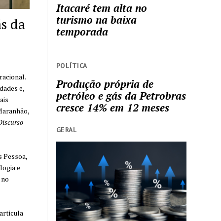
Itacaré tem alta no
turismo na baixa
ás da
temporada
POLÍTICA
racional.
Produção própria de
dades e,
petróleo e gás da Petrobras
ais
cresce 14% em 12 meses
 Maranhão,
Discurso
GERAL
s Pessoa,
logia e
 no
articula