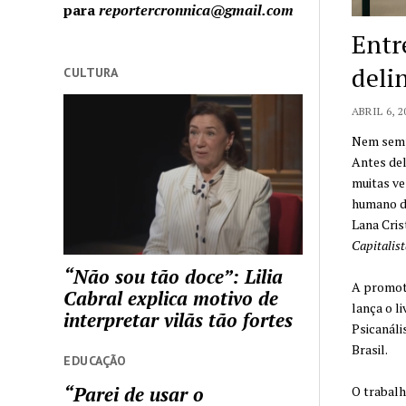
para
reportercronnica@gmail.com
Entre
deli
CULTURA
ABRIL 6, 2
Nem sempr
Antes del
muitas ve
humano do
Lana Cris
Capitalist
“Não sou tão doce”: Lilia
A promoto
Cabral explica motivo de
lança o l
interpretar vilãs tão fortes
Psicanáli
Brasil.
EDUCAÇÃO
“Parei de usar o
O trabalh