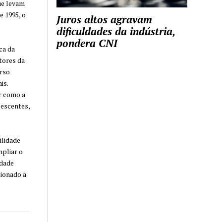
ue levam
e 1995, o
Juros altos agravam
dificuldades da indústria,
pondera CNI
ca da
tores da
urso
is.
r como a
lescentes,
ilidade
mpliar o
idade
cionado a