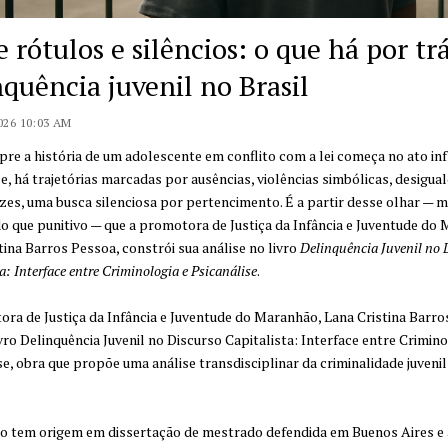
 rótulos e silêncios: o que há por tr
nquência juvenil no Brasil
026 10:03 AM
e a história de um adolescente em conflito com a lei começa no ato inf
e, há trajetórias marcadas por ausências, violências simbólicas, desigual
zes, uma busca silenciosa por pertencimento. É a partir desse olhar — m
 que punitivo — que a promotora de Justiça da Infância e Juventude do
tina Barros Pessoa, constrói sua análise no livro
Delinquência Juvenil no 
a: Interface entre Criminologia e Psicanálise
.
ra de Justiça da Infância e Juventude do Maranhão, Lana Cristina Barro
ivro Delinquência Juvenil no Discurso Capitalista: Interface entre Crimino
se, obra que propõe uma análise transdisciplinar da criminalidade juvenil
o tem origem em dissertação de mestrado defendida em Buenos Aires e 