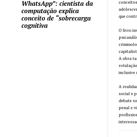
WhatsApp”: cientista da
conceitos
adolescen
computação explica
que contr
conceito de “sobrecarga
cognitiva
O livro i
psicanáli
criminolo
capitalis
A obra ta
rotulação
inclusive 
A realida
social e 
debate so
penal e v
profissio
interessa