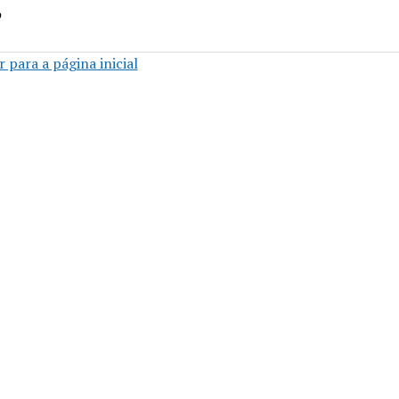
o
 para a página inicial
São Luís - Brasília • Jornalismo & Cultura