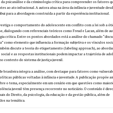
 da psicanálise e da criminologia crítica para compreender os fatores q
tes ao ato infracional. A autora atua na área da infância e juventude desd
ibui para a abordagem construída a partir da experiência institucional.
nvestiga o comportamento do adolescente em conflito com a lei sob a óti
se, dialogando com referenciais teóricos como Freud e Lacan, além de au
gia crítica. Entre os pontos abordados está a análise do chamado “disc
ta” como elemento que influencia a formação subjetiva e os vínculos socia
mbém discute a teoria do etiquetamento (labeling approach), ao aborda
 social e as respostas institucionais podem impactar a trajetória de ado
no contexto do sistema de justiça juvenil.
de brasileira integra a análise, com destaque para fatores como vulnerab
políticas públicas voltadas à infância e juventude. A publicação propõe a
bre o tema, especialmente em um cenário em que questões como maior
iolência juvenil têm presença recorrente no noticiário. O conteúdo é dire
nais do Direito, da psicologia, da educação e da gestão pública, além de
dos na temática.