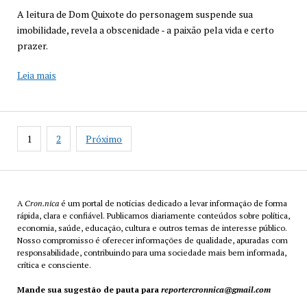
A leitura de Dom Quixote do personagem suspende sua
imobilidade, revela a obscenidade - a paixão pela vida e certo
prazer.
Livros
Leia mais
e
certos
filmes
Paginação
1
2
Próximo
de
posts
A
Cron.nica
é um portal de notícias dedicado a levar informação de forma
rápida, clara e confiável. Publicamos diariamente conteúdos sobre política,
economia, saúde, educação, cultura e outros temas de interesse público.
Nosso compromisso é oferecer informações de qualidade, apuradas com
responsabilidade, contribuindo para uma sociedade mais bem informada,
crítica e consciente.
Mande sua sugestão de pauta para
reportercronnica@gmail.com