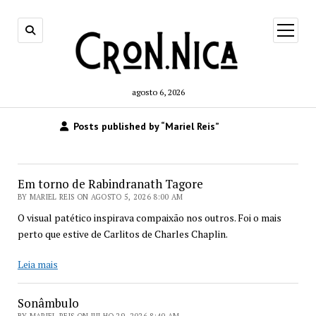
open
menu
agosto 6, 2026
Posts published by “Mariel Reis”
Em torno de Rabindranath Tagore
BY MARIEL REIS ON AGOSTO 5, 2026 8:00 AM
O visual patético inspirava compaixão nos outros. Foi o mais
perto que estive de Carlitos de Charles Chaplin.
Em
Leia mais
torno
de
Sonâmbulo
Rabindranath
BY MARIEL REIS ON JULHO 29, 2026 8:40 AM