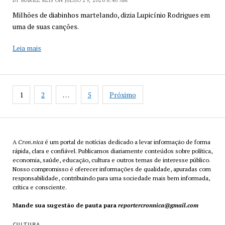
Tagore
Milhões de diabinhos martelando, dizia Lupicínio Rodrigues em
uma de suas canções.
Sonâmbulo
Leia mais
Paginação
1
2
…
5
Próximo
de
posts
A
Cron.nica
é um portal de notícias dedicado a levar informação de forma
rápida, clara e confiável. Publicamos diariamente conteúdos sobre política,
economia, saúde, educação, cultura e outros temas de interesse público.
Nosso compromisso é oferecer informações de qualidade, apuradas com
responsabilidade, contribuindo para uma sociedade mais bem informada,
crítica e consciente.
Mande sua sugestão de pauta para
reportercronnica@gmail.com
CULTURA