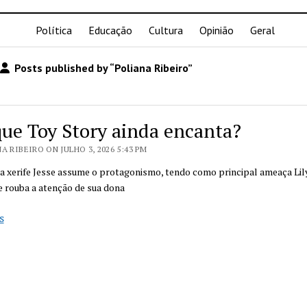
Política
Educação
Cultura
Opinião
Geral
Posts published by “Poliana Ribeiro”
que Toy Story ainda encanta?
A RIBEIRO ON JULHO 3, 2026 5:43 PM
 a xerife Jesse assume o protagonismo, tendo como principal ameaça Li
e rouba a atenção de sua dona
Por
s
que
Toy
Story
ainda
encanta?