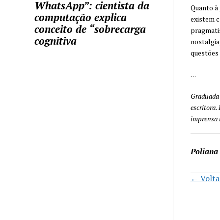
WhatsApp”: cientista da
Quanto à 
computação explica
existem c
conceito de “sobrecarga
pragmatis
cognitiva
nostalgia
questões 
. . .
Graduada 
escritora.
imprensa n
Poliana
← Voltar