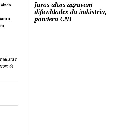
Juros altos agravam
 ainda
dificuldades da indústria,
pondera CNI
para a
ra
rnalista e
ssora de