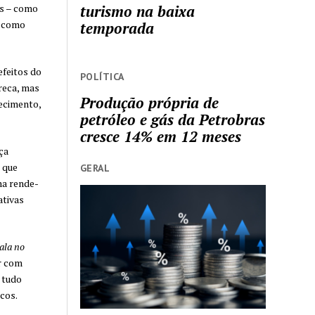
is – como
turismo na baixa
, como
temporada
efeitos do
POLÍTICA
reca, mas
Produção própria de
ecimento,
petróleo e gás da Petrobras
cresce 14% em 12 meses
ça
 que
GERAL
ha rende-
ativas
ala no
r com
 tudo
cos.