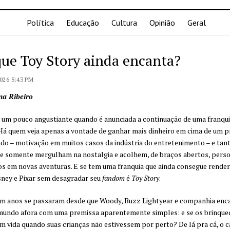
Política
Educação
Cultura
Opinião
Geral
que Toy Story ainda encanta?
026 5:43 PM
na Ribeiro
um pouco angustiante quando é anunciada a continuação de uma franqui
Há quem veja apenas a vontade de ganhar mais dinheiro em cima de um p
do – motivação em muitos casos da indústria do entretenimento – e tan
e somente mergulham na nostalgia e acolhem, de braços abertos, pers
s em novas aventuras. E se tem uma franquia que ainda consegue render
sney e Pixar sem desagradar seu
fandom
é
Toy Story
.
um anos se passaram desde que Woody, Buzz Lightyear e companhia en
mundo afora com uma premissa aparentemente simples: e se os brinque
 vida quando suas crianças não estivessem por perto? De lá pra cá, o ca