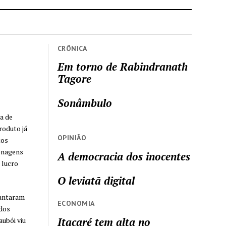
CRÔNICA
Em torno de Rabindranath
Tagore
Sonâmbulo
a de
roduto já
OPINIÃO
tos
onagens
A democracia dos inocentes
 lucro
O leviatã digital
cantaram
ECONOMIA
dos
Itacaré tem alta no
ubói viu