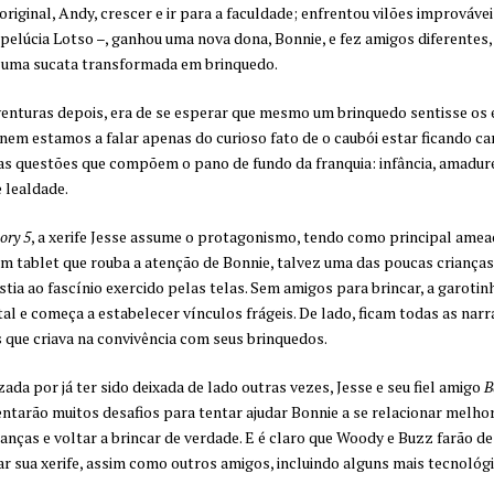
original, Andy, crescer e ir para a faculdade; enfrentou vilões improváve
 pelúcia Lotso –, ganhou uma nova dona, Bonnie, e fez amigos diferentes
 uma sucata transformada em brinquedo.
enturas depois, era de se esperar que mesmo um brinquedo sentisse os 
nem estamos a falar apenas do curioso fato de o caubói estar ficando ca
as questões que compõem o pano de fundo da franquia: infância, amadur
 lealdade.
ory 5
, a xerife Jesse assume o protagonismo, tendo como principal amea
um tablet que rouba a atenção de Bonnie, talvez uma das poucas crianças
istia ao fascínio exercido pelas telas. Sem amigos para brincar, a garotin
ital e começa a estabelecer vínculos frágeis. De lado, ficam todas as narr
s que criava na convivência com seus brinquedos.
ada por já ter sido deixada de lado outras vezes, Jesse e seu fiel amigo
B
ntarão muitos desafios para tentar ajudar Bonnie a se relacionar melho
ianças e voltar a brincar de verdade. E é claro que Woody e Buzz farão de
ar sua xerife, assim como outros amigos, incluindo alguns mais tecnológi