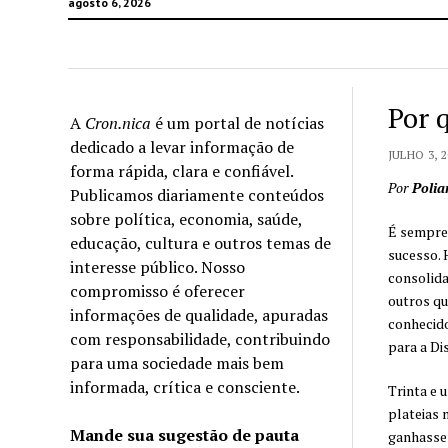
agosto 6, 2026
Por 
A
Cron.nica
é um portal de notícias
dedicado a levar informação de
JULHO 3, 2
forma rápida, clara e confiável.
Por
Polia
Publicamos diariamente conteúdos
sobre política, economia, saúde,
É sempre 
educação, cultura e outros temas de
sucesso. 
interesse público. Nosso
consolida
compromisso é oferecer
outros qu
informações de qualidade, apuradas
conhecido
com responsabilidade, contribuindo
para a Di
para uma sociedade mais bem
informada, crítica e consciente.
Trinta e 
plateias 
Mande sua sugestão de pauta
ganhassem