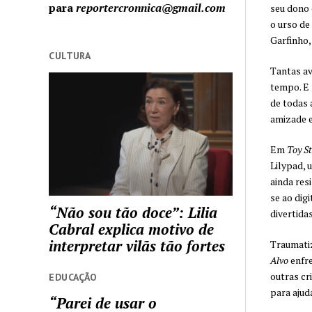
para
reportercronnica@gmail.com
seu dono 
o urso de
Garfinho,
CULTURA
Tantas av
tempo. E 
de todas 
amizade e
Em
Toy St
Lilypad, 
ainda res
se ao dig
“Não sou tão doce”: Lilia
divertida
Cabral explica motivo de
interpretar vilãs tão fortes
Traumatiz
Alvo
enfre
outras cr
EDUCAÇÃO
para ajud
“Parei de usar o