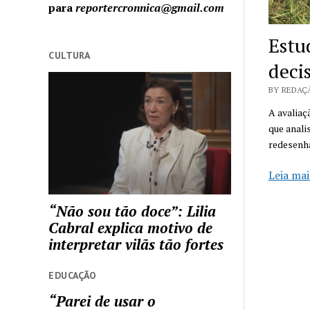
para
reportercronnica@gmail.com
Estu
CULTURA
deci
BY REDAÇÃ
A avaliaç
que anali
redesenh
Leia mai
“Não sou tão doce”: Lilia
Cabral explica motivo de
interpretar vilãs tão fortes
EDUCAÇÃO
“Parei de usar o