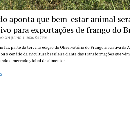
do aponta que bem-estar animal ser
sivo para exportações de frango do Br
O ON JULHO 1, 2026 5:17 PM
ão faz parte da terceira edição do Observatório do Frango, iniciativa da A
sou o cenário da avicultura brasileira diante das transformações que vêm
ando o mercado global de alimentos.
Estudo
s
aponta
que
bem-
estar
animal
será
decisivo
para